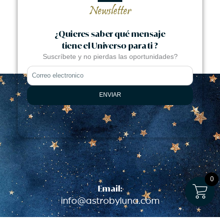
Newsletter
¿Quieres saber qué mensaje
tiene el Universo para ti ?
Suscríbete y no pierdas las oportunidades?
Name
ENVIAR
0
Email:
info@astrobyluna.com